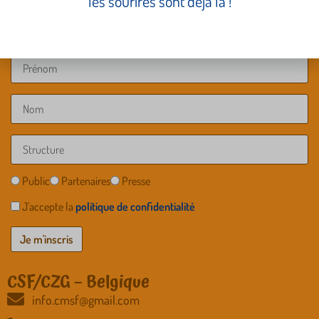
les sourires sont déjà là !
Public
Partenaires
Presse
J'accepte la
politique de confidentialité
CSF/CZG – Belgique
info.cmsf@gmail.com