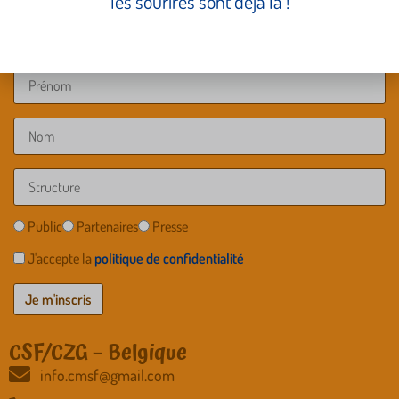
les sourires sont déjà là !
Public
Partenaires
Presse
J'accepte la
politique de confidentialité
CSF/CZG – Belgique
info.cmsf@gmail.com