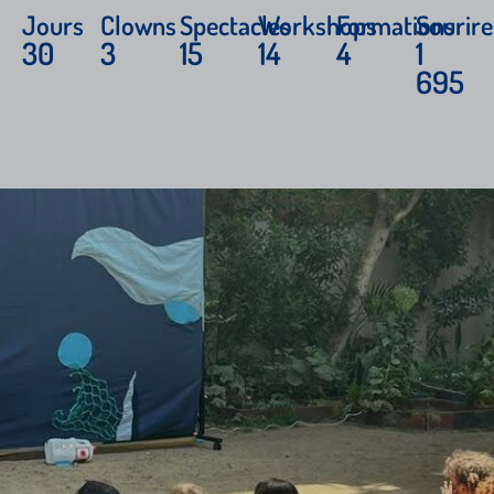
Jours
Clowns
Spectacles
Workshops
Formations
Sourire
30
3
15
14
4
1
695