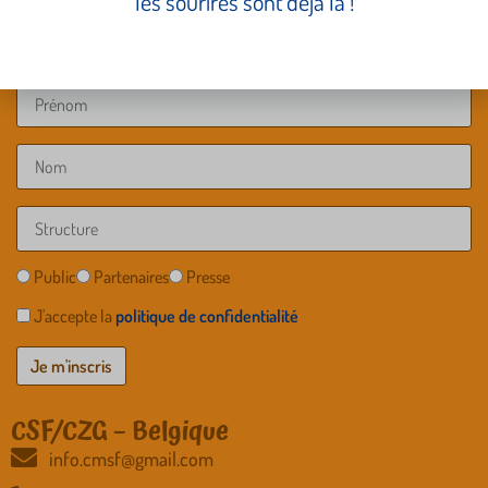
les sourires sont déjà là !
Public
Partenaires
Presse
J'accepte la
politique de confidentialité
CSF/CZG – Belgique
info.cmsf@gmail.com