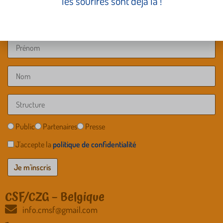
les sourires sont déjà là !
Public
Partenaires
Presse
J'accepte la
politique de confidentialité
CSF/CZG – Belgique
info.cmsf@gmail.com