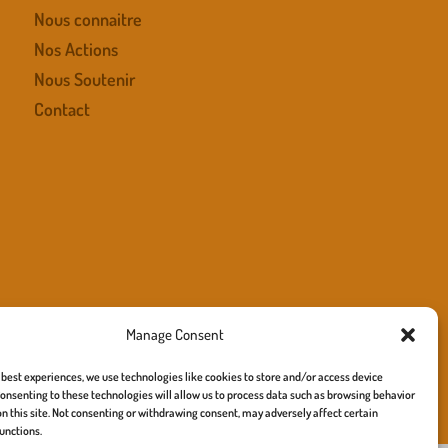
Nous connaitre
Nos Actions
Nous Soutenir
Contact
Manage Consent
 best experiences, we use technologies like cookies to store and/or access device
onsenting to these technologies will allow us to process data such as browsing behavior
e – site :
richard turner
on this site. Not consenting or withdrawing consent, may adversely affect certain
unctions.