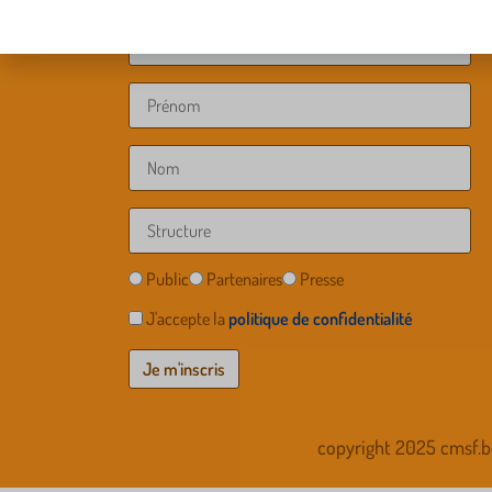
Public
Partenaires
Presse
J'accepte la
politique de confidentialité
copyright 2025 cmsf.