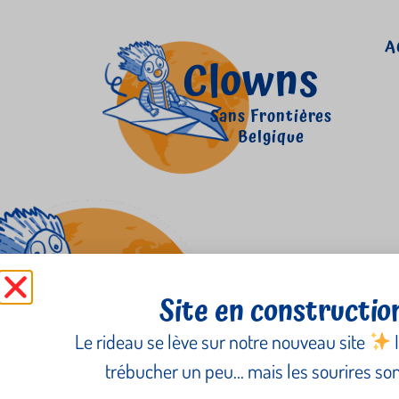
A
Clowns
Sans Frontières
Belgique
Virginie Krotoszyne
Site en constructio
Le rideau se lève sur notre nouveau site
I
trébucher un peu… mais les sourires sont
Newsletter