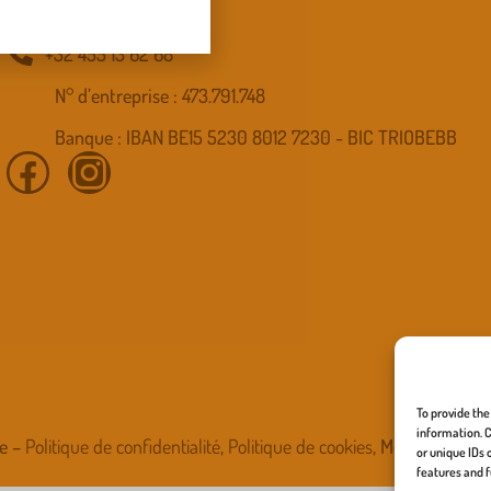
info.cmsf@gmail.com
+32 455 13 62 68
N° d’entreprise : 473.791.748
Banque : IBAN BE15 5230 8012 7230 - BIC TRIOBEBB
To provide the
information. C
be –
Politique de confidentialité
,
Politique de cookies
, Mentions légal
or unique IDs 
features and f