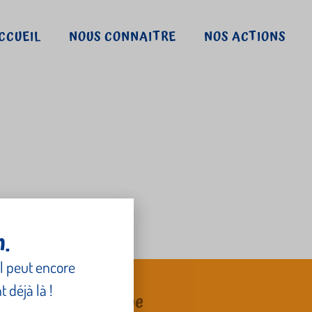
CCUEIL
NOUS CONNAITRE
NOS ACTIONS
r
n.
l peut encore
 déjà là !
CSF/CZG – Belgique