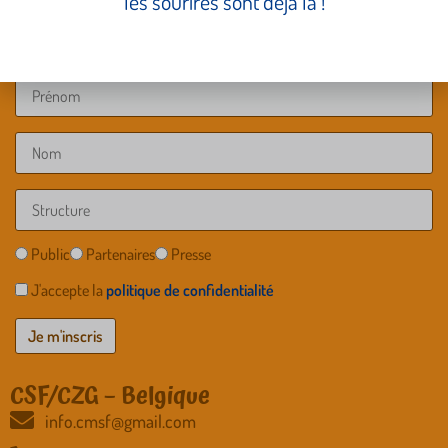
les sourires sont déjà là !
Public
Partenaires
Presse
J'accepte la
politique de confidentialité
CSF/CZG – Belgique
info.cmsf@gmail.com