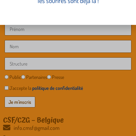
les sourires sont déjà là !
Public
Partenaires
Presse
J'accepte la
politique de confidentialité
CSF/CZG – Belgique
info.cmsf@gmail.com