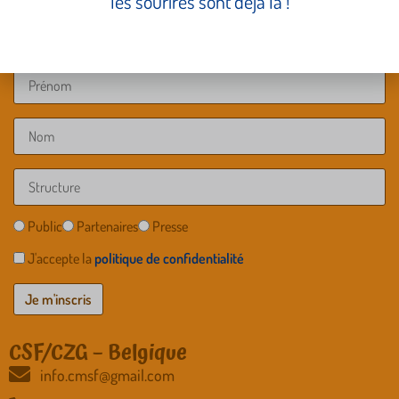
les sourires sont déjà là !
Public
Partenaires
Presse
J'accepte la
politique de confidentialité
CSF/CZG – Belgique
info.cmsf@gmail.com