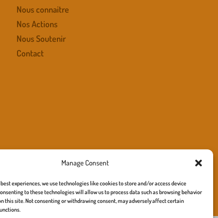
Nous connaitre
Nos Actions
Nous Soutenir
Contact
Manage Consent
 best experiences, we use technologies like cookies to store and/or access device
onsenting to these technologies will allow us to process data such as browsing behavior
e – site :
richard turner
on this site. Not consenting or withdrawing consent, may adversely affect certain
unctions.