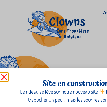
A
Clowns
Sans Frontières
Belgique
Juan Cersosimo
Site en constructio
Le rideau se lève sur notre nouveau site
I
trébucher un peu… mais les sourires sont
Newsletter