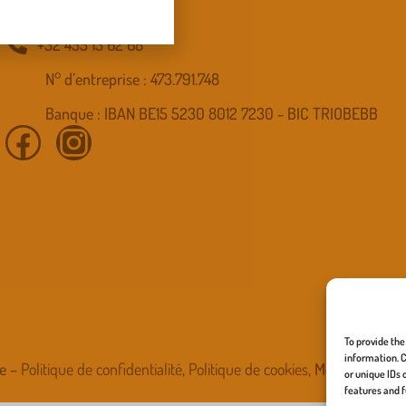
info.cmsf@gmail.com
+32 455 13 62 68
N° d’entreprise : 473.791.748
Banque : IBAN BE15 5230 8012 7230 - BIC TRIOBEBB
To provide the
information. C
be –
Politique de confidentialité
,
Politique de cookies
, Mentions légal
or unique IDs 
features and f