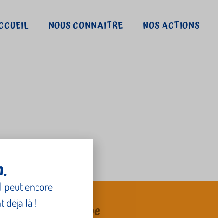
CCUEIL
NOUS CONNAITRE
NOS ACTIONS
n.
l peut encore
 déjà là !
CSF/CZG – Belgique