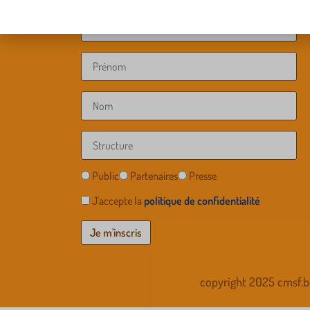
Public
Partenaires
Presse
J'accepte la
politique de confidentialité
copyright 2025 cmsf.