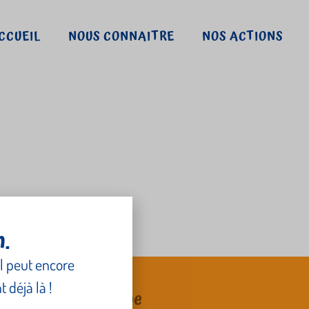
CCUEIL
NOUS CONNAITRE
NOS ACTIONS
er – Inde
n.
l peut encore
 déjà là !
CSF/CZG – Belgique