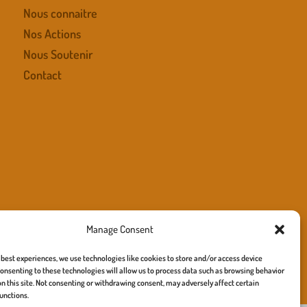
Nous connaitre
Nos Actions
Nous Soutenir
Contact
Manage Consent
 best experiences, we use technologies like cookies to store and/or access device
onsenting to these technologies will allow us to process data such as browsing behavior
e – site :
richard turner
on this site. Not consenting or withdrawing consent, may adversely affect certain
unctions.