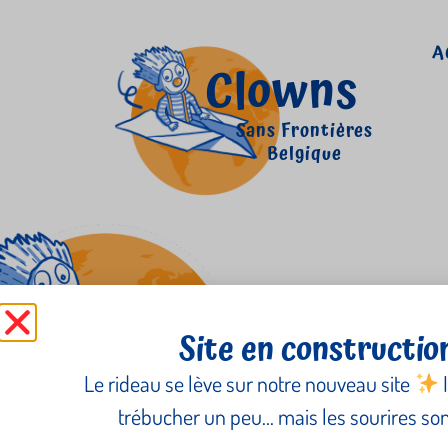
A
Clowns
Sans Frontières
Belgique
Clowns without Bord
Site en constructio
Le rideau se lève sur notre nouveau site
I
trébucher un peu… mais les sourires sont
Newsletter