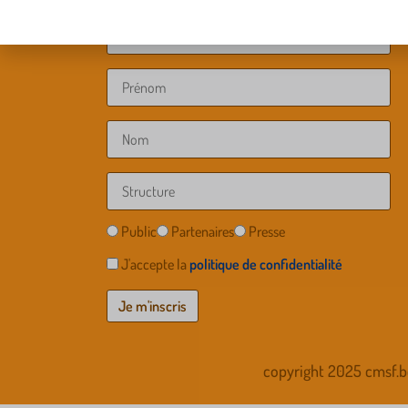
Public
Partenaires
Presse
J'accepte la
politique de confidentialité
copyright 2025 cmsf.