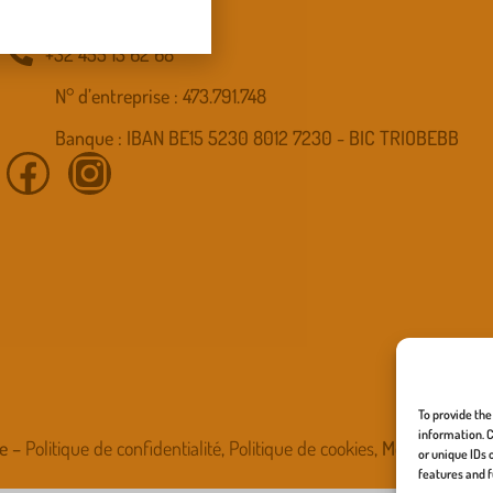
info.cmsf@gmail.com
+32 455 13 62 68
N° d’entreprise : 473.791.748
Banque : IBAN BE15 5230 8012 7230 - BIC TRIOBEBB
To provide the
information. C
be –
Politique de confidentialité
,
Politique de cookies
, Mentions légal
or unique IDs 
features and f