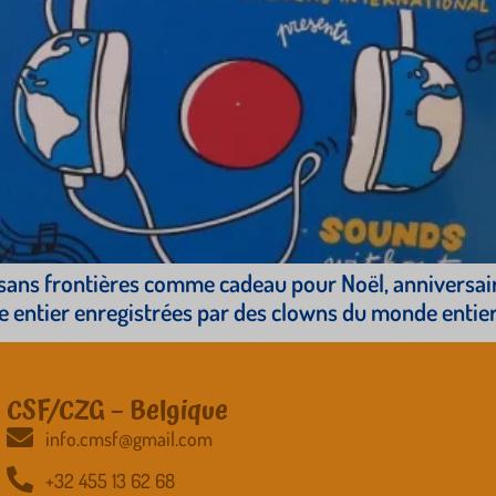
ns frontières comme cadeau pour Noël, anniversaire,
 entier enregistrées par des clowns du monde entier
CSF/CZG – Belgique
info.cmsf@gmail.com
+32 455 13 62 68