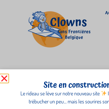
A
Clowns
Sans Frontières
Belgique
Catégorie :
Uncateg
Site en constructio
Le rideau se lève sur notre nouveau site
I
On engage !
trébucher un peu… mais les sourires sont