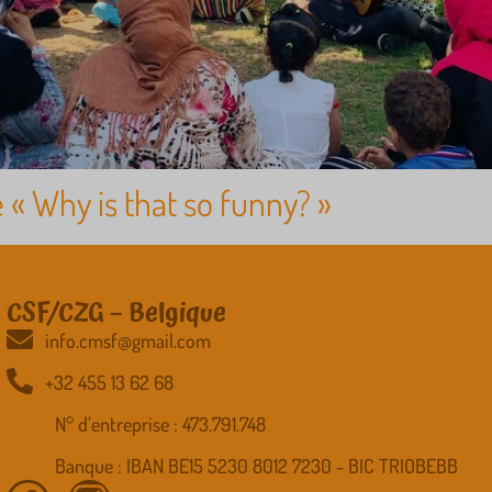
 « Why is that so funny? »
CSF/CZG – Belgique
info.cmsf@gmail.com
+32 455 13 62 68
N° d’entreprise : 473.791.748
Banque : IBAN BE15 5230 8012 7230 - BIC TRIOBEBB