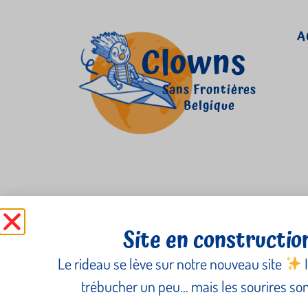
A
Clowns
Sans Frontières
Belgique
Categorie Témoinag
Site en constructio
Le rideau se lève sur notre nouveau site
I
Nez du Monde, Slovaquie et 
trébucher un peu… mais les sourires sont